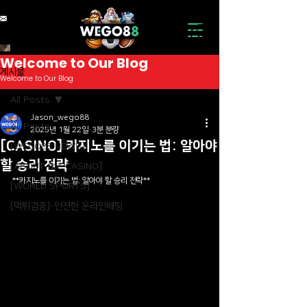
Welcome to Our Blog
게시물
Welcome to Our Blog
All Posts
A Small Lake in the
Jason_wego88
All Posts
2025년 1월 22일
3분 분량
Forest: An Oasis of
[CASINO] 카지노를 이기는 법: 알아야
[WEGO88 NEWS]
Peace and Beauty
할 승리 전략
[ABOUT the CASINO]
Deep in the forest, far from
**카지노를 이기는 법: 알아야 할 승리 전략**
[WORLD SPORTS]
the hustle and bustle of the
[먹튀검증]-안전한 온라인배팅
city, lies a small lake that
offers a sense of peace and
beauty. This is a place
where nature reveals its
most secret treasures,
inviting all who seek to