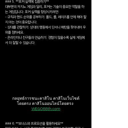
### 5. **포커 실력에 집중하기**
대부분의 카지노 게임과 달리, 포커는 기술이 중요한 역할을 하
는 게임입니다. 포커 실력을 향상시키려면:
- 규칙과 핸드 순위를 공부하기: 폴드, 콜, 레이즈를 언제 해야 할
지 아는 것이 중요합니다.
- 상대를 관찰하기: 상대의 행동에서 단서나 패턴을 찾아내어 우
위를 점하세요.
- 온라인이나 친구들과 연습하기: 경험이 많을수록 실제 게임에
서 더 잘할 수 있습니다.
กลยุทธ์การชนะคาสิโน คาสิโนเว็บไซต์
โดยตรง คาสิโนออนไลน์โดยตรง 
WEGO88th.com
### 6. **보너스와 프로모션을 활용하세요**