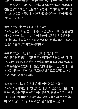
많은 카지노는 신규 플레이어를 위해 로열티 프로그램, 무료 스
핀 또는 보너스 크레딧을 제공합니다. 이러한 혜택은 플레이 시
간을 연장하고 자신의 돈을 많이 위험에 빠뜨리지 않고도 더 많
은 승리 기회를 제공합니다. 어떤 제안을 수락하기 전에 약관을 
반드시 읽어보세요.
### 7. **감정적인 결정을 피하세요**
카지노는 밝은 조명, 큰 소리, 흥미로운 분위기로 여러분을 몰입
하게 설계되어 있습니다. 순간에 휩쓸려 충동적인 결정을 내리
기 쉽습니다. 침착함을 유지하고 논리적으로 생각하며 감정이 게
임 플레이를 좌우하지 않도록 하세요.  
### 8. **언제 그만둘지 아는 것이 중요합니다**
승리 행진은 짜릿할 수 있지만 영원히 지속되지는 않습니다. 마
찬가지로, 패배 행진은 손실을 만회하려는 마음에 계속 플레이하
도록 유혹할 수 있습니다. 핵심은 언제 멈출지 아는 것입니다. 플
레이를 시작하기 전에 승리 목표와 손실 한도를 설정하고 어떤 
일이 있어도 이를 지키세요. 
### 9. **카지노 방문 전에 온라인에서 연습하세요**
카지노 게임이 처음이라면 먼저 온라인에서 연습하는 것을 고려
해보세요. 많은 웹사이트와 앱에서 블랙잭, 룰렛, 포커와 같은 인
기 게임의 무료 버전을 제공합니다. 이를 통해 실제 돈을 위험에 
빠뜨리지 않고 규칙을 배우고 전략을 개발할 수 있습니다.