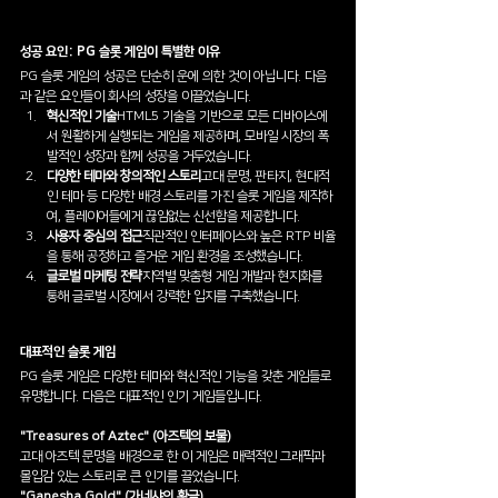
성공 요인: PG 슬롯 게임이 특별한 이유
PG 슬롯 게임의 성공은 단순히 운에 의한 것이 아닙니다. 다음
과 같은 요인들이 회사의 성장을 이끌었습니다.
혁신적인 기술
HTML5 기술을 기반으로 모든 디바이스에
서 원활하게 실행되는 게임을 제공하며, 모바일 시장의 폭
발적인 성장과 함께 성공을 거두었습니다.
다양한 테마와 창의적인 스토리
고대 문명, 판타지, 현대적
인 테마 등 다양한 배경 스토리를 가진 슬롯 게임을 제작하
여, 플레이어들에게 끊임없는 신선함을 제공합니다.
사용자 중심의 접근
직관적인 인터페이스와 높은 RTP 비율
을 통해 공정하고 즐거운 게임 환경을 조성했습니다.
글로벌 마케팅 전략
지역별 맞춤형 게임 개발과 현지화를 
통해 글로벌 시장에서 강력한 입지를 구축했습니다.
대표적인 슬롯 게임
PG 슬롯 게임은 다양한 테마와 혁신적인 기능을 갖춘 게임들로 
유명합니다. 다음은 대표적인 인기 게임들입니다.
"Treasures of Aztec" (아즈텍의 보물)
고대 아즈텍 문명을 배경으로 한 이 게임은 매력적인 그래픽과 
몰입감 있는 스토리로 큰 인기를 끌었습니다.
"Ganesha Gold" (가네샤의 황금)