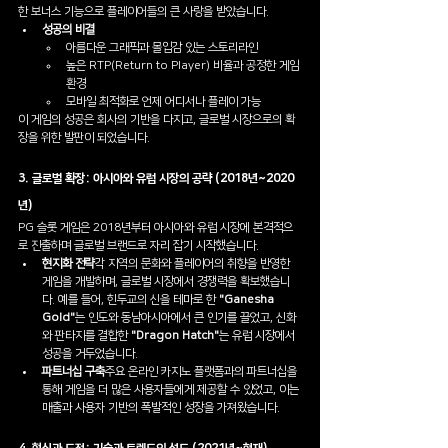
한 보너스 기능으로 플레이어들의 큰 사랑을 받았습니다.
성공의 비결
아름다운 그래픽과 몰입감 있는 스토리라인
높은 RTP(Return to Player) 비율과 공정한 게임 
환경
모바일 최적화로 언제 어디서나 플레이 가능
이 게임의 성공은 회사의 기반을 다지고, 글로벌 시장으로의 확
장을 위한 발판이 되었습니다.
3. 글로벌 확장: 아시아와 유럽 시장의 공략 (2018년~2020
년)
PG 슬롯 게임은 2018년부터 아시아와 유럽 시장에 본격적으
로 진출하며 글로벌 브랜드로 자리 잡기 시작했습니다.
현지화 전략
각 지역의 문화와 플레이어의 취향을 반영한 
게임을 개발하며, 글로벌 시장에서 경쟁력을 확보했습니
다. 예를 들어, 힌두교의 신을 테마로 한 
"Ganesha 
Gold"
는 인도와 동남아시아에서 큰 인기를 끌었고, 신화
와 판타지를 결합한 
"Dragon Hatch"
는 유럽 시장에서 
성공을 거두었습니다.
파트너십 구축
주요 온라인 카지노 플랫폼과의 파트너십을 
통해 게임을 더 많은 사용자들에게 제공할 수 있었고, 이는 
매출과 사용자 기반의 폭발적인 성장을 가져왔습니다.