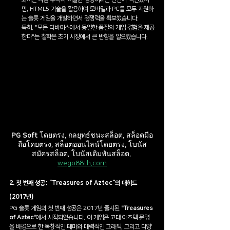
만, HTML5 기술을 활용하여 모바일과 PC를 모두 지원하
는 슬롯 게임을 개발하면서 경쟁력을 확보했습니다.
특히, "모든 디바이스에서 동일한 품질의 게임 경험을 제공
한다"는 철학은 초기 시장에서 큰 반향을 일으켰습니다.
PG Soft
 โดยตรง, กลยุทธ์ชนะสล็อต, สล็อตมือ
ถือโดยตรง, สล็อตออนไลน์โดยตรง, โบนัส
สมัครสล็อต, โบนัสเดิมพันสล็อต, 
wego88th.com
2. 첫 번째 성공: "Treasures of Aztec"의 대히트 
(2017년)
PG 슬롯 게임의 첫 번째 성공은 2017년 출시된 
"Treasures 
of Aztec"
에서 시작되었습니다. 이 게임은 고대 아즈텍 문명
을 배경으로 한 독창적인 테마와 매력적인 그래픽, 그리고 다양