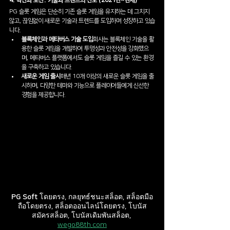
4. 혁신과 도전: 기술과 트렌드의 선도 (2021년~현재)
PG 슬롯 게임은 단순히 기존 슬롯 게임을 유지하는 데 그치지 
않고, 끊임없이 새로운 기술과 트렌드를 도입하며 성장하고 있습
니다.
블록체인과 메타버스 기술 도입
회사는 블록체인 기술을 활
용한 슬롯 게임을 개발하여 투명성과 안전성을 강화했으
며, 메타버스 플랫폼에서도 슬롯 게임을 즐길 수 있는 환경
을 구축하고 있습니다.
새로운 게임 출시
매년 10개 이상의 새로운 슬롯 게임을 출
시하며, 다양한 테마와 기능으로 플레이어들에게 신선한 
경험을 제공합니다.
PG Soft
 โดยตรง, กลยุทธ์ชนะสล็อต, สล็อตมือ
ถือโดยตรง, สล็อตออนไลน์โดยตรง, โบนัส
สมัครสล็อต, โบนัสเดิมพันสล็อต, 
wego88th.com