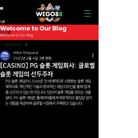
Welcome to Our Blog
게시물
Welcome to Our Blog
All Posts
A Small Lake in the
Mike Shepard
All Posts
2025년 2월 4일
3분 분량
Forest: An Oasis of
[CASINO] PG 슬롯 게임회사: 글로벌
[WEGO88 NEWS]
Peace and Beauty
슬롯 게임의 선두주자
[ABOUT the CASINO]
Deep in the forest, far from
PG 슬롯 게임(PG Slot)은 전 세계적으로 사랑받는 슬롯 게임 
[WORLD SPORTS]
the hustle and bustle of the
제작사로, 혁신적인 기술과 창의적인 게임 디자인을 통해 업계
[먹튀검증]-안전한 온라인배팅
를 선도하고 있는 회사입니다. 단순히 슬롯 게임을 만드는 것을 
city, lies a small lake that
넘어, PG 슬롯 게임은 플레이어들에게 독창적이고 몰입감 넘치
offers a sense of peace and
는 경험을 제공하며 글로벌 시장에서 주목받고 있습니다.
beauty. This is a place
where nature reveals its
most secret treasures,
inviting all who seek to