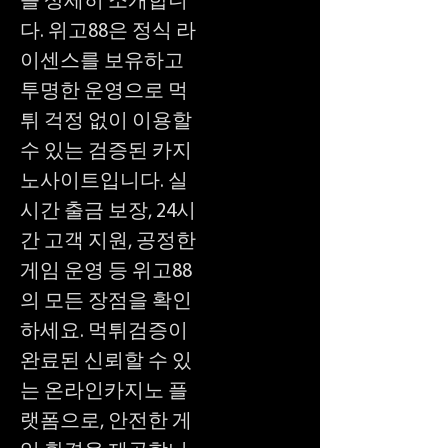
을 상세히 소개합니
colorful butterflies flutter
다. 위고88은 정식 라
above the lake. Beneath the
surface, fish swim quietly
이센스를 보유하고
among the reeds. The small
투명한 운영으로 먹
lake is an ideal place for
튀 걱정 없이 이용할
relaxation and reflection.
수 있는 검증된 카지
Here, you can have a picnic
노사이트입니다. 실
with friends or simply enjoy
the silence while sitting on
시간 출금 보장, 24시
the shore. Visiting this lake
간 고객 지원, 공정한
allows you to immerse
게임 운영 등 위고88
yourself in the harmony of
의 모든 장점을 확인
nature and rejuvenate your
하세요. 먹튀검증이
spirit.
Author Name
6 days ago
완료된 신뢰할 수 있
는 온라인카지노 플
랫폼으로, 안전한 게